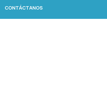
CONTÁCTANOS
partes@mpinto.cl