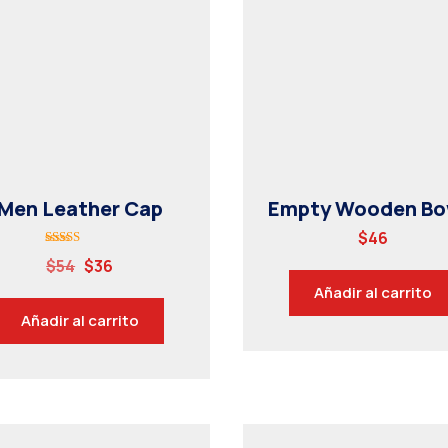
Men Leather Cap
Empty Wooden Bo
$
46
Valorado
$
54
$
36
con
5.00
Añadir al carrito
de 5
Añadir al carrito