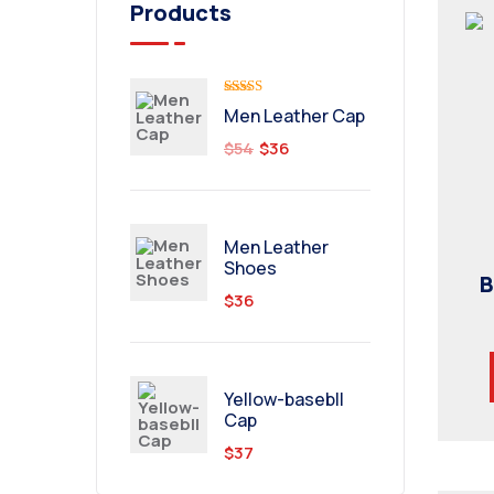
Products
Valorado
Men Leather Cap
con
5.00
de
5
$
54
$
36
Men Leather
Shoes
B
$
36
Yellow-basebll
Cap
$
37