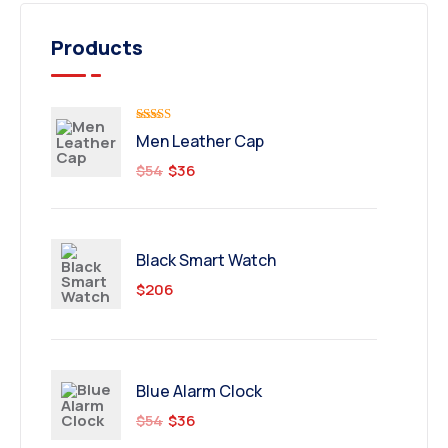
Products
Valorado
Men Leather Cap
con
5.00
de
5
$
54
$
36
Black Smart Watch
$
206
Blue Alarm Clock
$
54
$
36