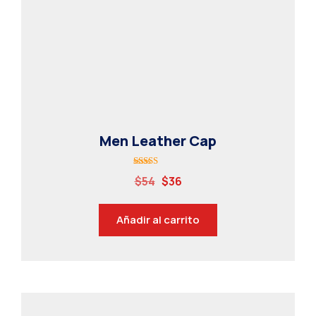
CENTRO DE LAS MUJERES
HORARIO BUSES
Men Leather Cap
Valorado
$
54
$
36
con
5.00
de 5
Añadir al carrito