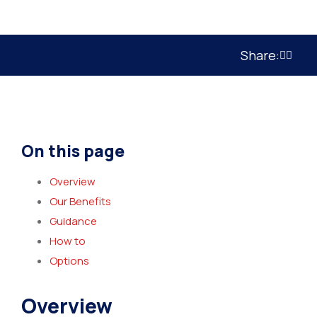
Share:
On this page
Overview
Our Benefits
Guidance
How to
Options
Overview