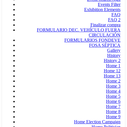
Events Filter
Exhibition Elements
FAQ
FAQ 2
Finalizar compra
FORMULARIO DEC. VEHÍCULO FUERA
CIRCULACIÓN
FORMULARIOS FONDEVE
FOSA SÉPTICA
Gallery
History
History 2
Home 1
Home 12
Home 13
Home 2
Home 3
Home 4
Home 5
Home 6
Home 7
Home 8
Home 9
Home Election Campaign
Home Politician