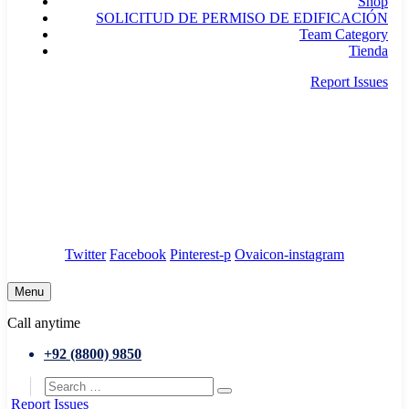
Shop
SOLICITUD DE PERMISO DE EDIFICACIÓN
Team Category
Tienda
Report Issues
needhelp@company.com
88 Broklyn Golden Street. New York
Council
/
Government
/
Complaints
Twitter
Facebook
Pinterest-p
Ovaicon-instagram
Menu
Call anytime
+92 (8800) 9850
Report Issues