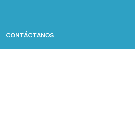
CONTÁCTANOS
partes@mpinto.cl
(2) 2835 1936
(2) 2835 1932
VISÍTANOS
Av. Francisco Costabal 78, Maria Pinto, María Pinto, Región
Metropolitana